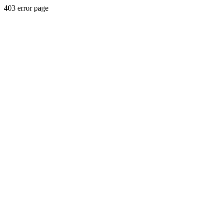
403 error page